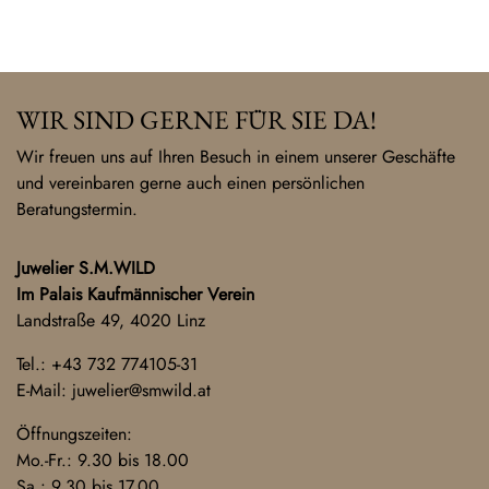
WIR SIND GERNE FÜR SIE DA!
Wir freuen uns auf Ihren Besuch in einem unserer Geschäfte
und vereinbaren gerne auch einen persönlichen
Beratungstermin.
Juwelier S.M.WILD
Im Palais Kaufmännischer Verein
Landstraße 49, 4020 Linz
Tel.:
+43 732 774105-31
E-Mail:
juwelier@smwild.at
Öffnungszeiten:
Mo.-Fr.: 9.30 bis 18.00
Sa.: 9.30 bis 17.00