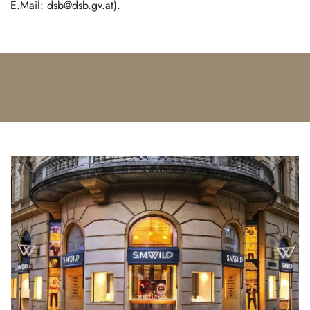
E.Mail: dsb@dsb.gv.at).