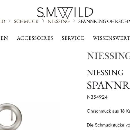
LD
SCHMUCK
NIESSING
SPANNRING OHRSC
NIESSING
EN
ACCESSOIRES
SERVICE
WISSENSWERT
NIESSING
SPANN
N354924
Ohrschmuck aus 18 Kar
Die Schmuckstücke von