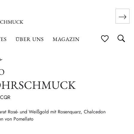
SCHMUCK
ES
ÜBER UNS
MAGAZIN
O
OHRSCHMUCK
RCQR
rat Rosé- und Weißgold mit Rosenquarz, Chalcedon
en von Pomellato