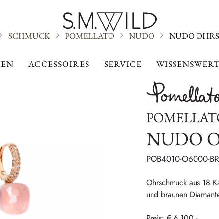
SCHMUCK
POMELLATO
NUDO
NUDO OHR
NUDO
EN
ACCESSOIRES
SERVICE
WISSENSWERT
POMELLAT
NUDO 
POB4010-O6000-B
Ohrschmuck aus 18 Ka
und braunen Diamant
Preis: € 6.100,-