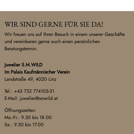
WIR SIND GERNE FÜR SIE DA!
Wir freuen uns auf Ihren Besuch in einem unserer Geschäfte
und vereinbaren gerne auch einen persönlichen
Beratungstermin.
Juwelier S.M.WILD
Im Palais Kaufmännischer Verein
Landstraße 49, 4020 Linz
Tel.:
+43 732 774105-31
E-Mail:
juwelier@smwild.at
Öffnungszeiten:
Mo.-Fr.: 9.30 bis 18.00
Sa.: 9.30 bis 17.00