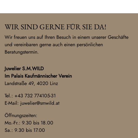
WIR SIND GERNE FÜR SIE DA!
Wir freuen uns auf Ihren Besuch in einem unserer Geschäfte
und vereinbaren gerne auch einen persönlichen
Beratungstermin.
Juwelier S.M.WILD
Im Palais Kaufmännischer Verein
Landstraße 49, 4020 Linz
Tel.:
+43 732 774105-31
E-Mail:
juwelier@smwild.at
Öffnungszeiten:
Mo.-Fr.: 9.30 bis 18.00
Sa.: 9.30 bis 17.00