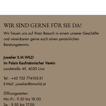
WIR SIND GERNE FÜR SIE DA!
Wir freuen uns auf Ihren Besuch in einem unserer Geschäfte
und vereinbaren gerne auch einen persönlichen
Beratungstermin.
Juwelier S.M.WILD
Im Palais Kaufmännischer Verein
Landstraße 49, 4020 Linz
Tel.:
+43 732 774105-31
E-Mail:
juwelier@smwild.at
Öffnungszeiten:
Mo.-Fr.: 9.30 bis 18.00
Sa.: 9.30 bis 17.00