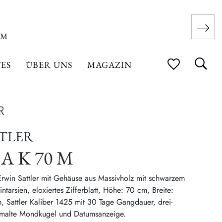
 M
ES
ÜBER UNS
MAGAZIN
TTLER
A K 70 M
Erwin Sattler mit Gehäuse aus Massivholz mit schwarzem
intarsien, eloxiertes Zifferblatt, Höhe: 70 cm, Breite:
, Sattler Kaliber 1425 mit 30 Tage Gangdauer, drei-
emalte Mondkugel und Datumsanzeige.