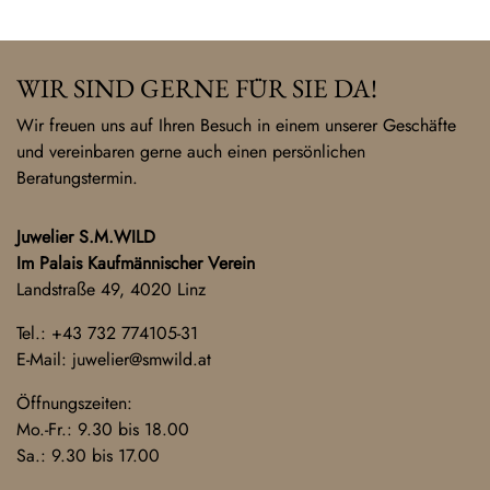
WIR SIND GERNE FÜR SIE DA!
Wir freuen uns auf Ihren Besuch in einem unserer Geschäfte
und vereinbaren gerne auch einen persönlichen
Beratungstermin.
Juwelier S.M.WILD
Im Palais Kaufmännischer Verein
Landstraße 49, 4020 Linz
Tel.:
+43 732 774105-31
E-Mail:
juwelier@smwild.at
Öffnungszeiten:
Mo.-Fr.: 9.30 bis 18.00
Sa.: 9.30 bis 17.00