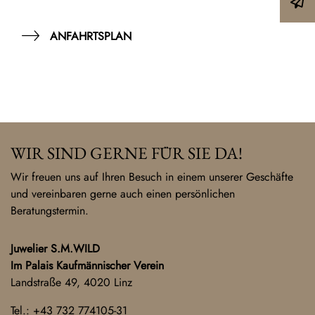
ANFAHRTSPLAN
WIR SIND GERNE FÜR SIE DA!
Wir freuen uns auf Ihren Besuch in einem unserer Geschäfte
und vereinbaren gerne auch einen persönlichen
Beratungstermin.
Juwelier S.M.WILD
Im Palais Kaufmännischer Verein
Landstraße 49, 4020 Linz
Tel.:
+43 732 774105-31