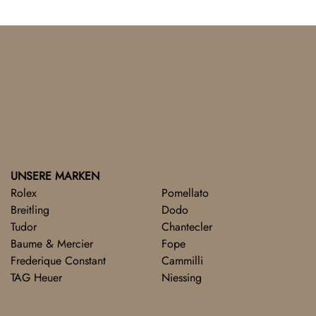
UNSERE MARKEN
Rolex
Pomellato
Breitling
Dodo
Tudor
Chantecler
Baume & Mercier
Fope
Frederique Constant
Cammilli
TAG Heuer
Niessing