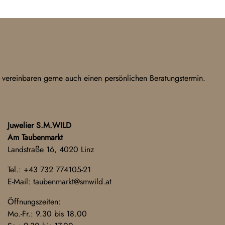
 vereinbaren gerne auch einen persönlichen Beratungstermin.
Juwelier S.M.WILD
Am Taubenmarkt
Landstraße 16, 4020 Linz
Tel.:
+43 732 774105-21
E-Mail:
taubenmarkt@smwild.at
Öffnungszeiten:
Mo.-Fr.: 9.30 bis 18.00