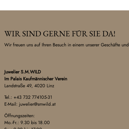
WIR SIND GERNE FÜR SIE DA!
Wir freuen uns auf Ihren Besuch in einem unserer Geschäfte und
Juwelier S.M.WILD
Im Palais Kaufmännischer Verein
Landstraße 49, 4020 Linz
Tel.:
+43 732 774105-31
E-Mail:
juwelier@smwild.at
Öffnungszeiten:
Mo.-Fr.: 9.30 bis 18.00