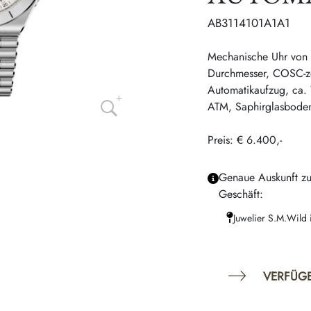
AB3114101A1A1
Mechanische Uhr von 
Durchmesser, COSC-zer
Automatikaufzug, ca. 
ATM, Saphirglasbode
Preis: € 6.400,-
Genaue Auskunft zu
Geschäft:
Juwelier S.M.Wild 
VERFÜG