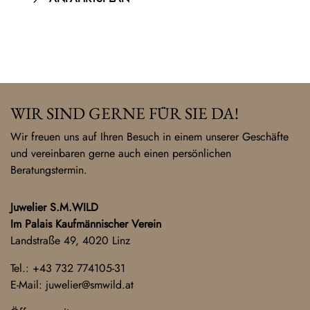
WIR SIND GERNE FÜR SIE DA!
Wir freuen uns auf Ihren Besuch in einem unserer Geschäfte
und vereinbaren gerne auch einen persönlichen
Beratungstermin.
Juwelier S.M.WILD
Im Palais Kaufmännischer Verein
Landstraße 49, 4020 Linz
Tel.:
+43 732 774105-31
E-Mail:
juwelier@smwild.at