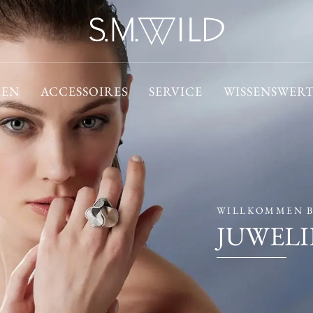
EN
ACCESSOIRES
SERVICE
WISSENSWERT
WILLKOMMEN B
JUWELI