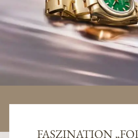
FASZINATION „FO