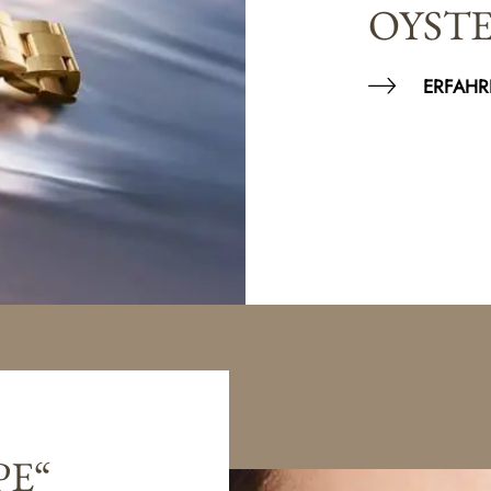
OYST
ERFAHR
PE“