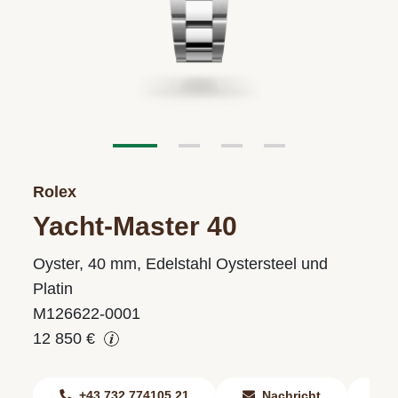
Rolex
Yacht-Master 40
Oyster, 40 mm, Edelstahl Oystersteel und
Platin
M126622-0001
12 850 €
+43 732 774105 21
Nachricht
F