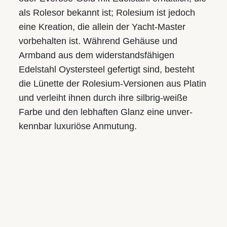
Wir freuen uns auf Ihren Besuch in einem unserer Geschäfte
als Rolesor bekannt ist; Rolesium ist jedoch
und vereinbaren gerne auch einen persönlichen
eine Kreation, die allein der Yacht‑Master
Beratungstermin.
vorbehalten ist. Während Gehäuse und
Armband aus dem wider­stands­fähigen
Juwelier S.M.WILD
Im Palais Kaufmännischer Verein
Edelstahl Oystersteel gefertigt sind, besteht
Landstraße 49, 4020 Linz
die Lünette der Rolesium-Versionen aus Platin
und verleiht ihnen durch ihre silbrig-weiße
Tel.:
+43 732 774105-31
Farbe und den lebhaften Glanz eine unver­
E-Mail:
juwelier@smwild.at
kennbar luxuriöse Anmutung.
Öffnungszeiten:
Mo.-Fr.: 9.30 bis 18.00
Sa.: 9.30 bis 17.00
Juwelier S.M.WILD
Am Taubenmarkt
Landstraße 16, 4020 Linz