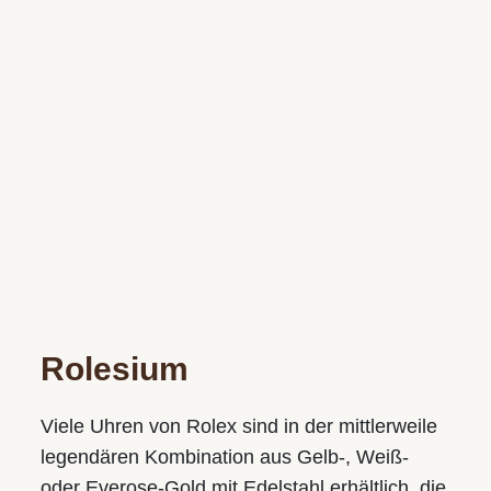
Rolesium
Viele Uhren von Rolex sind in der mittlerweile
WIR SIND GERNE FÜR SIE DA!
legendären Kombination aus Gelb-, Weiß-
oder Everose-Gold mit Edelstahl erhältlich, die