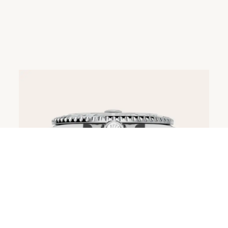
Cammilli
Niessing
© 2026 S.M.Wild
Impressum
AGB
Datenschutz