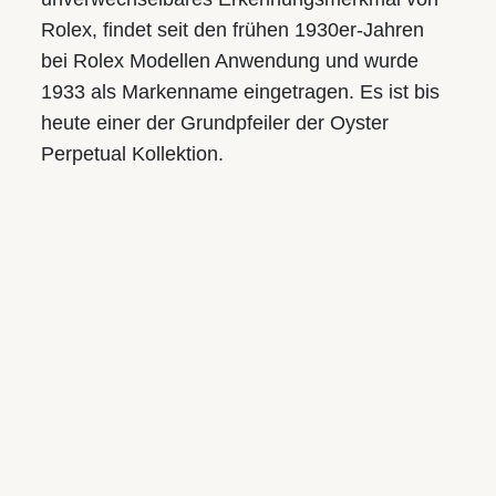
Mo.-Fr.: 9.30 bis 18.00
Rolex, findet seit den frühen 1930er-Jahren
Sa.: 9.30 bis 17.00
bei Rolex Modellen Anwendung und wurde
1933 als Markenname eingetragen. Es ist bis
UNSERE MARKEN
heute einer der Grundpfeiler der Oyster
Rolex
Perpetual Kollektion.
Breitling
Tudor
Baume & Mercier
Frederique Constant
TAG Heuer
Pomellato
Dodo
Chantecler
Fope
Cammilli
Niessing