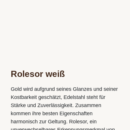
Juwelier S.M.WILD
Im Palais Kaufmännischer Verein
Landstraße 49, 4020 Linz
Tel.:
+43 732 774105-31
E-Mail:
juwelier@smwild.at
Öffnungszeiten:
Mo.-Fr.: 9.30 bis 18.00
Sa.: 9.30 bis 17.00
Rolesor weiß
Juwelier S.M.WILD
Gold wird aufgrund seines Glanzes und seiner
Am Taubenmarkt
Kostbarkeit geschätzt, Edelstahl steht für
Landstraße 16, 4020 Linz
Stärke und Zuverlässigkeit. Zusammen
Tel.:
+43 732 774105-21
kommen ihre besten Eigenschaften
E-Mail:
taubenmarkt@smwild.at
harmonisch zur Geltung. Rolesor, ein
Öffnungszeiten:
unverwechsel­bares Erkennungs­merkmal von