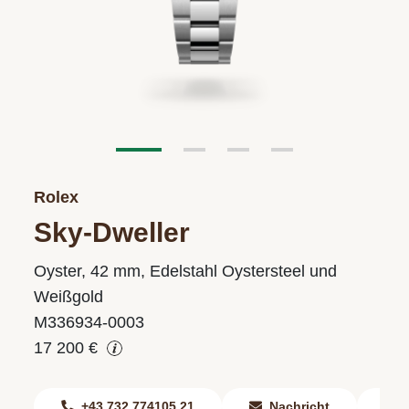
Rolex
Sky-Dweller
Oyster, 42 mm, Edelstahl Oystersteel und
Weißgold
M336934-0003
17 200 €
+43 732 774105 21
Nachricht
F