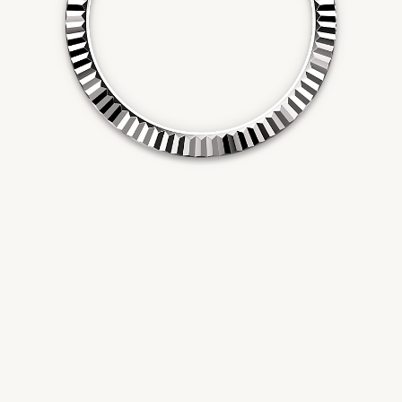
WIR SIND GERNE FÜR SIE DA!
Wir freuen uns auf Ihren Besuch in einem unserer Geschäfte
und vereinbaren gerne auch einen persönlichen
Beratungstermin.