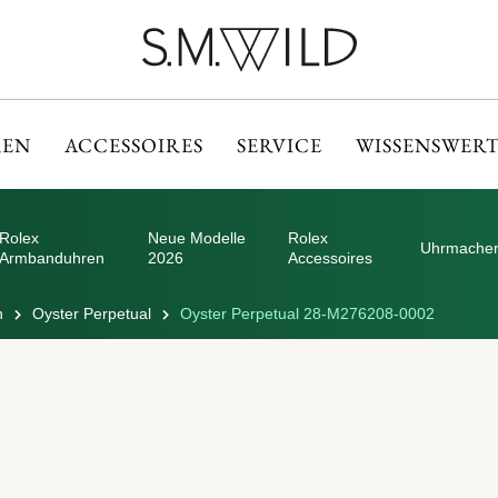
EN
ACCESSOIRES
SERVICE
WISSENSWERT
Rolex
Neue Modelle
Rolex
Uhrmacher
Armbanduhren
2026
Accessoires
n
Oyster Perpetual
Oyster Perpetual 28-M276208-0002