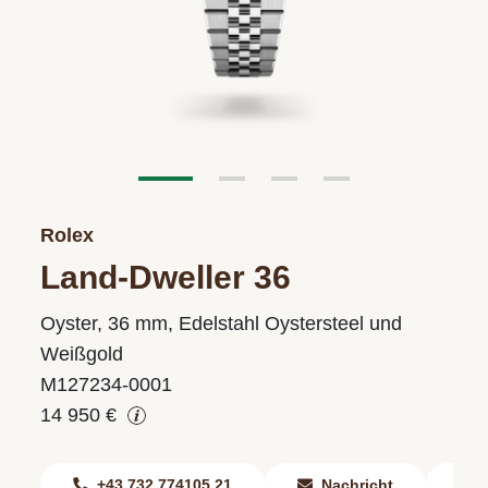
Rolex
Land-Dweller 36
Oyster, 36 mm, Edelstahl Oystersteel und
Weißgold
M127234-0001
14 950 €
+43 732 774105 21
Nachricht
F