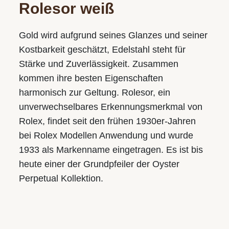
Rolesor weiß
WIR SIND GERNE FÜR SIE DA!
Wir freuen uns auf Ihren Besuch in einem unserer Geschäfte
Gold wird aufgrund seines Glanzes und seiner
und vereinbaren gerne auch einen persönlichen
Kostbarkeit geschätzt, Edelstahl steht für
Beratungstermin.
Stärke und Zuverlässigkeit. Zusammen
kommen ihre besten Eigenschaften
Juwelier S.M.WILD
harmonisch zur Geltung. Rolesor, ein
Im Palais Kaufmännischer Verein
Landstraße 49, 4020 Linz
unverwechsel­bares Erkennungs­merkmal von
Rolex, findet seit den frühen 1930er-Jahren
Tel.:
+43 732 774105-31
bei Rolex Modellen Anwendung und wurde
E-Mail:
juwelier@smwild.at
1933 als Markenname eingetragen. Es ist bis
Öffnungszeiten:
heute einer der Grundpfeiler der Oyster
Mo.-Fr.: 9.30 bis 18.00
Perpetual Kollektion.
Sa.: 9.30 bis 17.00
Juwelier S.M.WILD