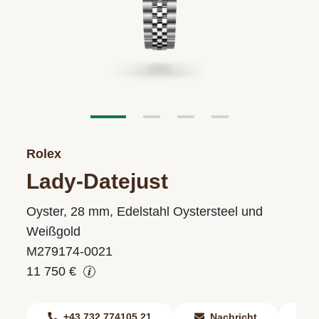
Rolex
Lady-Datejust
Oyster, 28 mm, Edelstahl Oystersteel und
Weißgold
M279174-0021
11 750 €
+43 732 774105 21
Nachricht
F