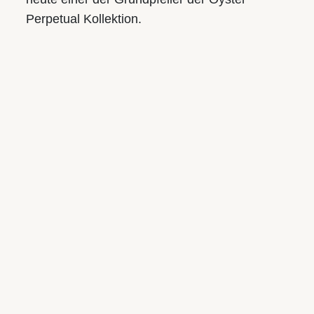
Perpetual Kollektion.
Juwelier S.M.WILD
Am Taubenmarkt
Landstraße 16, 4020 Linz
Tel.:
+43 732 774105-21
E-Mail:
taubenmarkt@smwild.at
Öffnungszeiten:
Mo.-Fr.: 9.30 bis 18.00
Sa.: 9.30 bis 17.00
UNSERE MARKEN
Rolex
Breitling
Tudor
Baume & Mercier