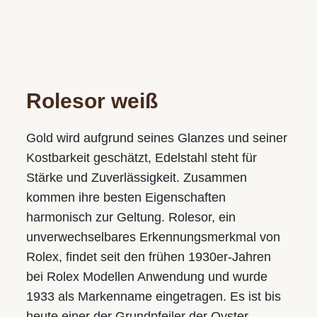
WIR SIND GERNE FÜR SIE DA!
Rolesor weiß
Wir freuen uns auf Ihren Besuch in einem unserer Geschäfte
und vereinbaren gerne auch einen persönlichen
Beratungstermin.
Gold wird aufgrund seines Glanzes und seiner
Kostbarkeit geschätzt, Edelstahl steht für
Juwelier S.M.WILD
Stärke und Zuverlässigkeit. Zusammen
Im Palais Kaufmännischer Verein
kommen ihre besten Eigenschaften
Landstraße 49, 4020 Linz
harmonisch zur Geltung. Rolesor, ein
Tel.:
+43 732 774105-31
unverwechsel­bares Erkennungs­merkmal von
E-Mail:
juwelier@smwild.at
Rolex, findet seit den frühen 1930er-Jahren
bei Rolex Modellen Anwendung und wurde
Öffnungszeiten:
Mo.-Fr.: 9.30 bis 18.00
1933 als Markenname eingetragen. Es ist bis
Sa.: 9.30 bis 17.00
heute einer der Grundpfeiler der Oyster