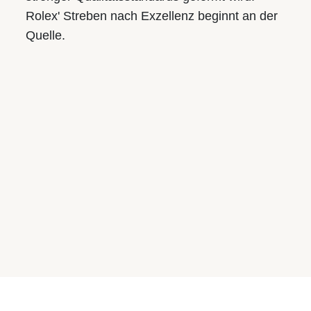
Frederique Constant
Rolex' Streben nach Exzellenz beginnt an der
TAG Heuer
Quelle.
Pomellato
Dodo
Chantecler
Fope
Cammilli
Niessing
© 2026 S.M.Wild
Impressum
AGB
Datenschutz