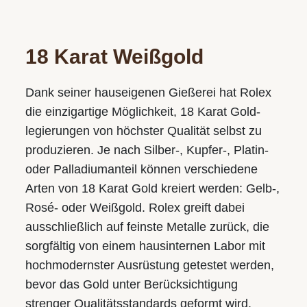
Sa.: 9.30 bis 17.00
18 Karat Weißgold
Juwelier S.M.WILD
Am Taubenmarkt
Landstraße 16, 4020 Linz
Dank seiner hauseigenen Gießerei hat Rolex
die einzigartige Möglichkeit, 18 Karat Gold­
Tel.:
+43 732 774105-21
legierungen von höchster Qualität selbst zu
E-Mail:
taubenmarkt@smwild.at
produzieren. Je nach Silber-, Kupfer-, Platin-
Öffnungszeiten:
oder Palladium­anteil können verschiedene
Mo.-Fr.: 9.30 bis 18.00
Arten von 18 Karat Gold kreiert werden: Gelb-,
Sa.: 9.30 bis 17.00
Rosé- oder Weißgold. Rolex greift dabei
ausschließlich auf feinste Metalle zurück, die
UNSERE MARKEN
sorgfältig von einem hausinternen Labor mit
Rolex
hochmodernster Ausrüstung getestet werden,
Breitling
bevor das Gold unter Berücksichtigung
Tudor
strenger Qualitäts­standards geformt wird.
Baume & Mercier