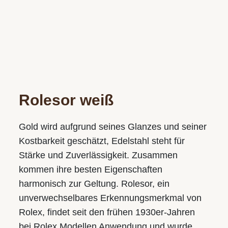
WIR SIND GERNE FÜR SIE DA!
Wir freuen uns auf Ihren Besuch in einem unserer Geschäfte
Rolesor weiß
und vereinbaren gerne auch einen persönlichen
Beratungstermin.
Gold wird aufgrund seines Glanzes und seiner
Kostbarkeit geschätzt, Edelstahl steht für
Juwelier S.M.WILD
Im Palais Kaufmännischer Verein
Stärke und Zuverlässigkeit. Zusammen
Landstraße 49, 4020 Linz
kommen ihre besten Eigenschaften
harmonisch zur Geltung. Rolesor, ein
Tel.:
+43 732 774105-31
unverwechsel­bares Erkennungs­merkmal von
E-Mail:
juwelier@smwild.at
Rolex, findet seit den frühen 1930er-Jahren
Öffnungszeiten:
bei Rolex Modellen Anwendung und wurde