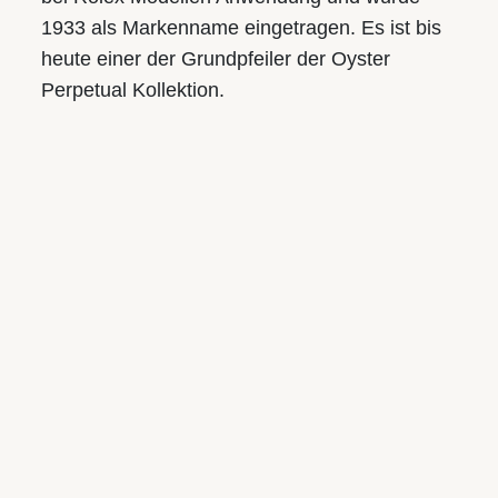
Mo.-Fr.: 9.30 bis 18.00
1933 als Markenname eingetragen. Es ist bis
Sa.: 9.30 bis 17.00
heute einer der Grundpfeiler der Oyster
Perpetual Kollektion.
Juwelier S.M.WILD
Am Taubenmarkt
Landstraße 16, 4020 Linz
Tel.:
+43 732 774105-21
E-Mail:
taubenmarkt@smwild.at
Öffnungszeiten:
Mo.-Fr.: 9.30 bis 18.00
Sa.: 9.30 bis 17.00
UNSERE MARKEN
Rolex
Breitling
Tudor