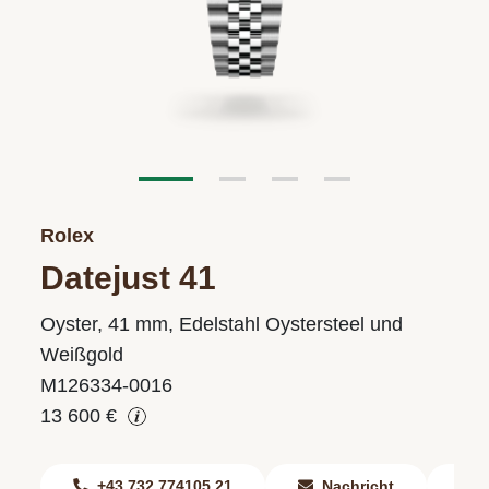
Rolex
Datejust 41
Oyster, 41 mm, Edelstahl Oystersteel und
Weißgold
M126334-0016
13 600 €
+43 732 774105 21
Nachricht
F