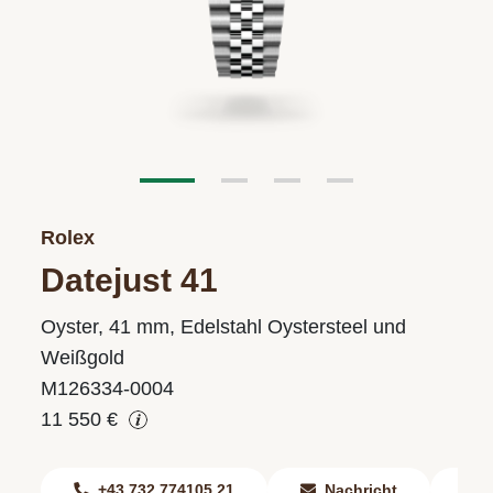
Rolex
Datejust 41
Oyster, 41 mm, Edelstahl Oystersteel und
Weißgold
M126334-0004
11 550 €
+43 732 774105 21
Nachricht
F