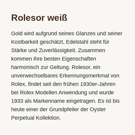
WIR SIND GERNE FÜR SIE DA!
Rolesor weiß
Wir freuen uns auf Ihren Besuch in einem unserer Geschäfte
und vereinbaren gerne auch einen persönlichen
Gold wird aufgrund seines Glanzes und seiner
Beratungstermin.
Kostbarkeit geschätzt, Edelstahl steht für
Stärke und Zuverlässigkeit. Zusammen
Juwelier S.M.WILD
kommen ihre besten Eigenschaften
Im Palais Kaufmännischer Verein
harmonisch zur Geltung. Rolesor, ein
Landstraße 49, 4020 Linz
unverwechsel­bares Erkennungs­merkmal von
Tel.:
+43 732 774105-31
Rolex, findet seit den frühen 1930er-Jahren
E-Mail:
juwelier@smwild.at
bei Rolex Modellen Anwendung und wurde
1933 als Markenname eingetragen. Es ist bis
Öffnungszeiten:
Mo.-Fr.: 9.30 bis 18.00
heute einer der Grundpfeiler der Oyster
Sa.: 9.30 bis 17.00
Perpetual Kollektion.