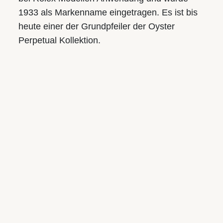
Mo.-Fr.: 9.30 bis 18.00
1933 als Markenname eingetragen. Es ist bis
Sa.: 9.30 bis 17.00
heute einer der Grundpfeiler der Oyster
Perpetual Kollektion.
Juwelier S.M.WILD
Am Taubenmarkt
Landstraße 16, 4020 Linz
Tel.:
+43 732 774105-21
E-Mail:
taubenmarkt@smwild.at
Öffnungszeiten:
Mo.-Fr.: 9.30 bis 18.00
Sa.: 9.30 bis 17.00
UNSERE MARKEN
Rolex
Breitling
Tudor