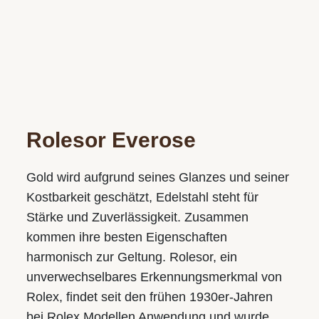
WIR SIND GERNE FÜR SIE DA!
Wir freuen uns auf Ihren Besuch in einem unserer Geschäfte
Rolesor Everose
und vereinbaren gerne auch einen persönlichen
Beratungstermin.
Gold wird aufgrund seines Glanzes und seiner
Kostbarkeit geschätzt, Edelstahl steht für
Juwelier S.M.WILD
Im Palais Kaufmännischer Verein
Stärke und Zuverlässigkeit. Zusammen
Landstraße 49, 4020 Linz
kommen ihre besten Eigenschaften
harmonisch zur Geltung. Rolesor, ein
Tel.:
+43 732 774105-31
unverwechsel­bares Erkennungs­merkmal von
E-Mail:
juwelier@smwild.at
Rolex, findet seit den frühen 1930er-Jahren
Öffnungszeiten:
bei Rolex Modellen Anwendung und wurde