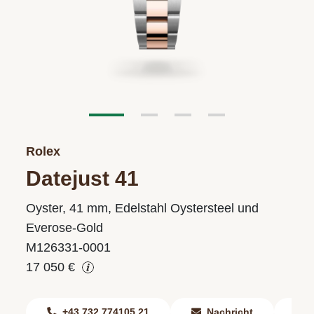
Rolex
Datejust 41
Oyster, 41 mm, Edelstahl Oystersteel und
Everose-Gold
M126331-0001
17 050 €
+43 732 774105 21
Nachricht
F