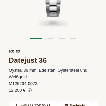
Rolex
Datejust 36
Oyster, 36 mm, Edelstahl Oystersteel und
Weißgold
M126234-0072
12 200 €
+43 732 774105 21
Nachricht
F