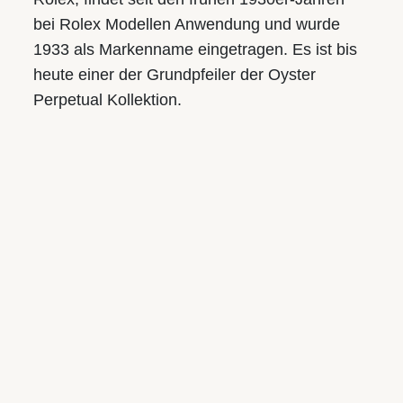
Öffnungszeiten:
Mo.-Fr.: 9.30 bis 18.00
bei Rolex Modellen Anwendung und wurde
Sa.: 9.30 bis 17.00
1933 als Markenname eingetragen. Es ist bis
heute einer der Grundpfeiler der Oyster
Perpetual Kollektion.
Juwelier S.M.WILD
Am Taubenmarkt
Landstraße 16, 4020 Linz
Tel.:
+43 732 774105-21
E-Mail:
taubenmarkt@smwild.at
Öffnungszeiten:
Mo.-Fr.: 9.30 bis 18.00
Sa.: 9.30 bis 17.00
UNSERE MARKEN
Rolex
Breitling