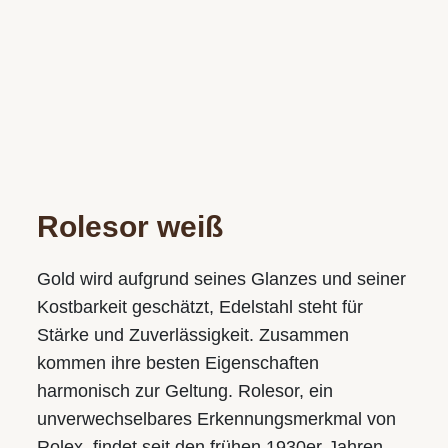
WIR SIND GERNE FÜR SIE DA!
Wir freuen uns auf Ihren Besuch in einem unserer Geschäfte
und vereinbaren gerne auch einen persönlichen
Rolesor weiß
Beratungstermin.
Gold wird aufgrund seines Glanzes und seiner
Juwelier S.M.WILD
Kostbarkeit geschätzt, Edelstahl steht für
Im Palais Kaufmännischer Verein
Stärke und Zuverlässigkeit. Zusammen
Landstraße 49, 4020 Linz
kommen ihre besten Eigenschaften
Tel.:
+43 732 774105-31
harmonisch zur Geltung. Rolesor, ein
E-Mail:
juwelier@smwild.at
unverwechsel­bares Erkennungs­merkmal von
Rolex, findet seit den frühen 1930er-Jahren