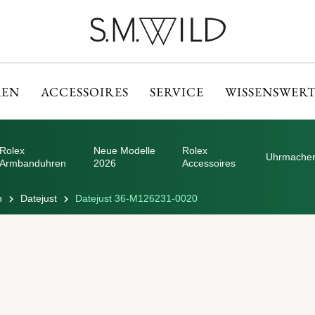
EN
ACCESSOIRES
SERVICE
WISSENSWERT
Rolex
Neue Modelle
Rolex
Uhrmacher
Armbanduhren
2026
Accessoires
n
Datejust
Datejust 36-M126231-0020