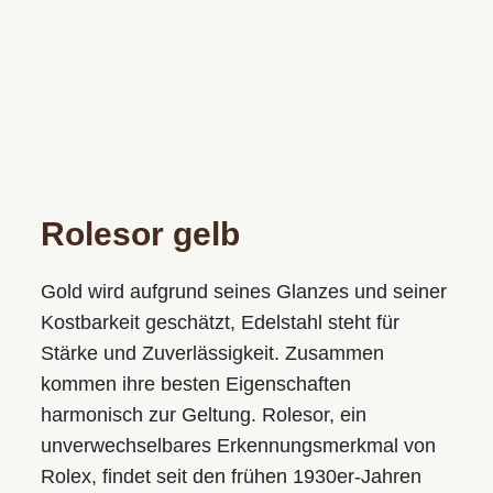
Rolesor gelb
Gold wird aufgrund seines Glanzes und seiner
WIR SIND GERNE FÜR SIE DA!
Kostbarkeit geschätzt, Edelstahl steht für
Stärke und Zuverlässigkeit. Zusammen
Wir freuen uns auf Ihren Besuch in einem unserer Geschäfte
kommen ihre besten Eigenschaften
und vereinbaren gerne auch einen persönlichen
harmonisch zur Geltung. Rolesor, ein
Beratungstermin.
unverwechsel­bares Erkennungs­merkmal von
Rolex, findet seit den frühen 1930er-Jahren
Juwelier S.M.WILD