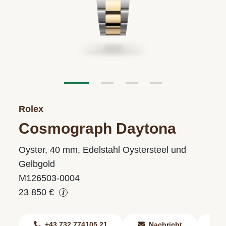
Rolex
Cosmograph Daytona
Oyster, 40 mm, Edelstahl Oystersteel und
Gelbgold
M126503-0004
23 850 €
+43 732 774105 21
Nachricht
F