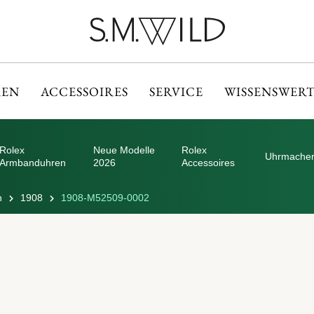
EN
ACCESSOIRES
SERVICE
WISSENSWERT
Rolex
Neue Modelle
Rolex
Uhrmacher
Armbanduhren
2026
Accessoires
n
1908
1908-M52509-0002