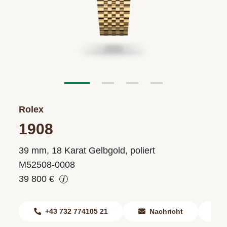
Rolex
1908
39 mm, 18 Karat Gelbgold, poliert
M52508-0008
39 800 €
+43 732 774105 21
Nachricht
F