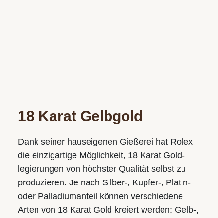
WIR SIND GERNE FÜR SIE DA!
18 Karat Gelbgold
Wir freuen uns auf Ihren Besuch in einem unserer Geschäfte
und vereinbaren gerne auch einen persönlichen
Dank seiner hauseigenen Gießerei hat Rolex
Beratungstermin.
die einzigartige Möglichkeit, 18 Karat Gold­
legierungen von höchster Qualität selbst zu
Juwelier S.M.WILD
produzieren. Je nach Silber-, Kupfer-, Platin-
Im Palais Kaufmännischer Verein
oder Palladium­anteil können verschiedene
Landstraße 49, 4020 Linz
Arten von 18 Karat Gold kreiert werden: Gelb-,