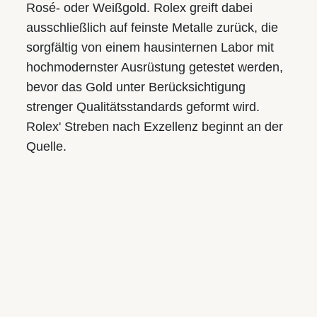
Tel.:
+43 732 774105-31
Rosé- oder Weißgold. Rolex greift dabei
E-Mail:
juwelier@smwild.at
ausschließlich auf feinste Metalle zurück, die
Öffnungszeiten:
sorgfältig von einem hausinternen Labor mit
Mo.-Fr.: 9.30 bis 18.00
hochmodernster Ausrüstung getestet werden,
Sa.: 9.30 bis 17.00
bevor das Gold unter Berücksichtigung
strenger Qualitäts­standards geformt wird.
Rolex' Streben nach Exzellenz beginnt an der
Juwelier S.M.WILD
Quelle.
Am Taubenmarkt
Landstraße 16, 4020 Linz
Tel.:
+43 732 774105-21
E-Mail:
taubenmarkt@smwild.at
Öffnungszeiten:
Mo.-Fr.: 9.30 bis 18.00
Sa.: 9.30 bis 17.00