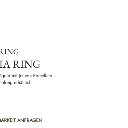
ES
ÜBER UNS
MAGAZIN
RING
IA RING
égold mit Jet von Pomellato
olong erhältlich
BARKEIT ANFRAGEN