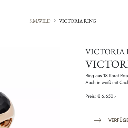
S.M.WILD
VICTORIA RING
VICTORIA RING
EN
ACCESSOIRES
SERVICE
WISSENSWERT
VICTORIA 
VICTOR
Ring aus 18 Karat Ros
Auch in weiß mit Cach
Preis: € 6.650,-
VERFÜG