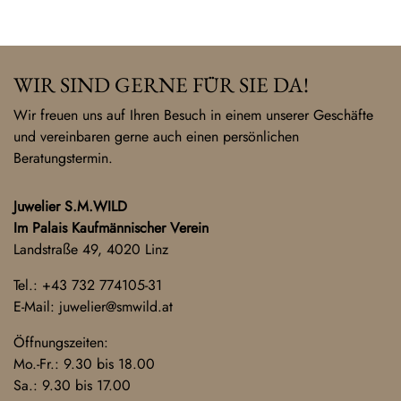
WIR SIND GERNE FÜR SIE DA!
Wir freuen uns auf Ihren Besuch in einem unserer Geschäfte
und vereinbaren gerne auch einen persönlichen
Beratungstermin.
Juwelier S.M.WILD
Im Palais Kaufmännischer Verein
Landstraße 49, 4020 Linz
Tel.:
+43 732 774105-31
E-Mail:
juwelier@smwild.at
Öffnungszeiten:
Mo.-Fr.: 9.30 bis 18.00
Sa.: 9.30 bis 17.00