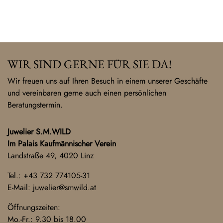
WIR SIND GERNE FÜR SIE DA!
Wir freuen uns auf Ihren Besuch in einem unserer Geschäfte
und vereinbaren gerne auch einen persönlichen
Beratungstermin.
Juwelier S.M.WILD
Im Palais Kaufmännischer Verein
Landstraße 49, 4020 Linz
Tel.:
+43 732 774105-31
E-Mail:
juwelier@smwild.at
Öffnungszeiten:
Mo.-Fr.: 9.30 bis 18.00