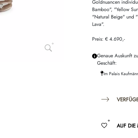
Goldnuancen individue
Bamboo", "Yellow Sun
"Natural Beige" und "
Lava".
Preis: € 4.690,-
Genaue Auskunft zu
Geschäft:
Im Palais Kaufmän
VERFÜG
AUF DIE