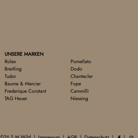
UNSERE MARKEN
Rolex
Pomellato
Breitling
Dodo
Tudor
Chantecler
Baume & Mercier
Fope
Frederique Constant
Cammilli
TAG Heuer
Niessing
2026 S.M.Wild
Impressum
AGB
Datenschutz