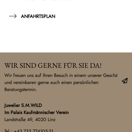
ANFAHRTSPLAN
WIR SIND GERNE FÜR SIE DA!
Wir freuen uns auf Ihren Besuch in einem unserer Geschäfte
und vereinbaren gerne auch einen persönlichen
Beratungstermin.
Juwelier S.M.WILD
Im Palais Kaufmännischer Verein
Landstraße 49, 4020 Linz
Tel.:
+43 732 774105-31