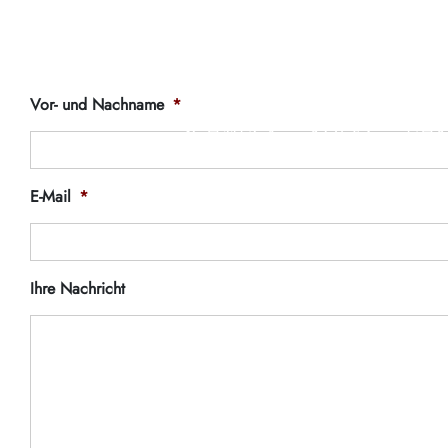
KONTAKT
V
Vor- und Nachname
*
SCHMUCK
ROLEX
UHR
E-Mail
*
Ihre Nachricht