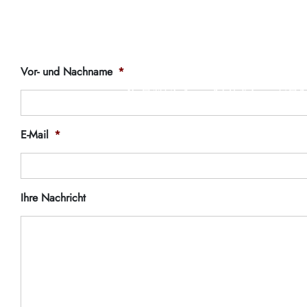
KONTAKT
V
Vor- und Nachname
*
SCHMUCK
ROLEX
UHR
E-Mail
*
Ihre Nachricht