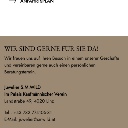
ANFAHRTSPLAN
WIR SIND GERNE FÜR SIE DA!
Wir freuen uns auf Ihren Besuch in einem unserer Geschäfte
und vereinbaren gerne auch einen persönlichen
Beratungstermin.
Juwelier S.M.WILD
Im Palais Kaufmännischer Verein
Landstraße 49, 4020 Linz
Tel.:
+43 732 774105-31
E-Mail:
juwelier@smwild.at