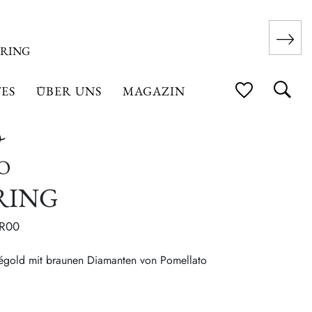
 RING
ES
ÜBER UNS
MAGAZIN
O
RING
BR00
ségold mit braunen Diamanten von Pomellato