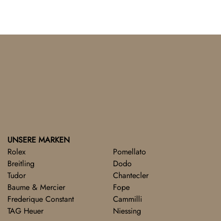
UNSERE MARKEN
Rolex
Pomellato
Breitling
Dodo
Tudor
Chantecler
Baume & Mercier
Fope
Frederique Constant
Cammilli
TAG Heuer
Niessing