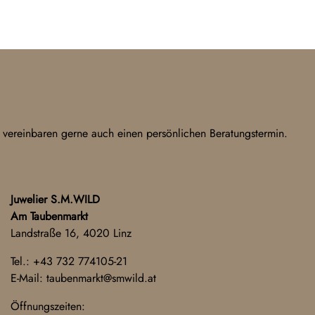
 vereinbaren gerne auch einen persönlichen Beratungstermin.
Juwelier S.M.WILD
Am Taubenmarkt
Landstraße 16, 4020 Linz
Tel.:
+43 732 774105-21
E-Mail:
taubenmarkt@smwild.at
Öffnungszeiten: