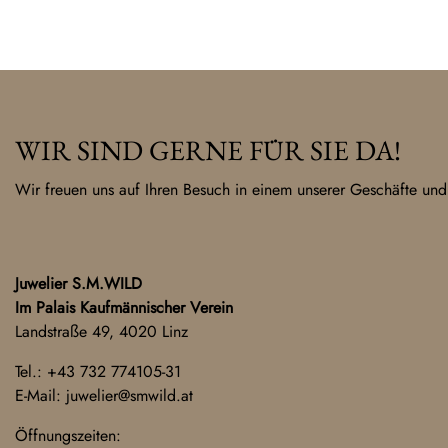
WIR SIND GERNE FÜR SIE DA!
Wir freuen uns auf Ihren Besuch in einem unserer Geschäfte und
Juwelier S.M.WILD
Im Palais Kaufmännischer Verein
Landstraße 49, 4020 Linz
Tel.:
+43 732 774105-31
E-Mail:
juwelier@smwild.at
Öffnungszeiten: