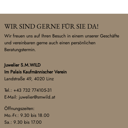
WIR SIND GERNE FÜR SIE DA!
Wir freuen uns auf Ihren Besuch in einem unserer Geschäfte
und vereinbaren gerne auch einen persönlichen
Beratungstermin.
Juwelier S.M.WILD
Im Palais Kaufmännischer Verein
Landstraße 49, 4020 Linz
Tel.:
+43 732 774105-31
E-Mail:
juwelier@smwild.at
Öffnungszeiten:
Mo.-Fr.: 9.30 bis 18.00
Sa.: 9.30 bis 17.00