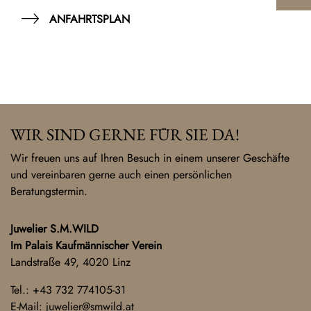
ANFAHRTSPLAN
WIR SIND GERNE FÜR SIE DA!
Wir freuen uns auf Ihren Besuch in einem unserer Geschäfte
und vereinbaren gerne auch einen persönlichen
Beratungstermin.
Juwelier S.M.WILD
Im Palais Kaufmännischer Verein
Landstraße 49, 4020 Linz
Tel.:
+43 732 774105-31
E-Mail:
juwelier@smwild.at