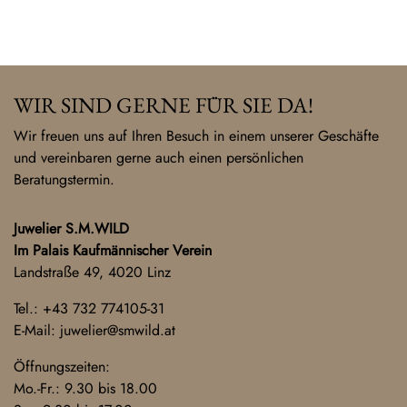
WIR SIND GERNE FÜR SIE DA!
Wir freuen uns auf Ihren Besuch in einem unserer Geschäfte
und vereinbaren gerne auch einen persönlichen
Beratungstermin.
Juwelier S.M.WILD
Im Palais Kaufmännischer Verein
Landstraße 49, 4020 Linz
Tel.:
+43 732 774105-31
E-Mail:
juwelier@smwild.at
Öffnungszeiten:
Mo.-Fr.: 9.30 bis 18.00